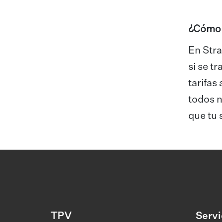
¿Cómo s
En Stra
si se t
tarifas
todos n
que tu 
TPV
Servi