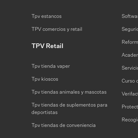
Tpv estancos
Softwar
TPV comercios y retail
Seguri
Reform
TPV Retail
Academ
Tpv tienda vaper
Servici
Tpv kioscos
Curso 
Tpv tiendas animales y mascotas
Verifac
Tpv tiendas de suplementos para
Protec
deportistas
Recogi
Tpv tiendas de conveniencia