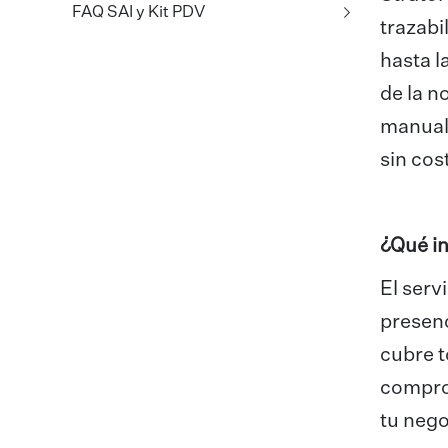
FAQ SAI y Kit PDV
trazabi
hasta l
de la n
manual 
sin cos
¿Qué in
El serv
presenc
cubre t
compro
tu nego