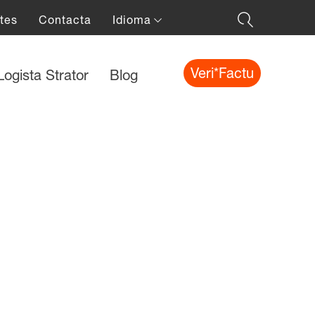
tes
Contacta
Idioma
Veri*Factu
Logista Strator
Blog