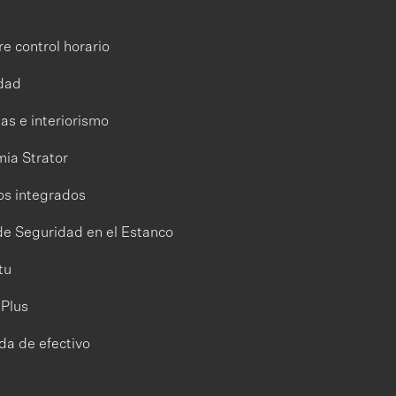
e control horario
dad
as e interiorismo
ia Strator
os integrados
de Seguridad en el Estanco
tu
tPlus
da de efectivo