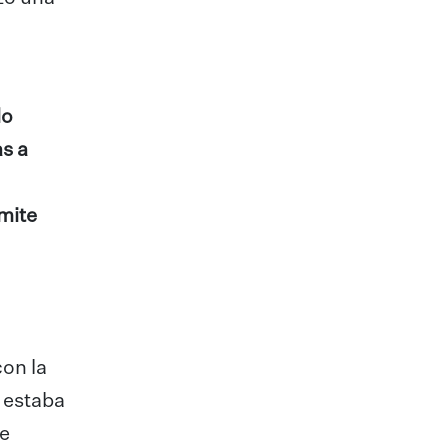
lo
s a
mite
on la
 estaba
ue