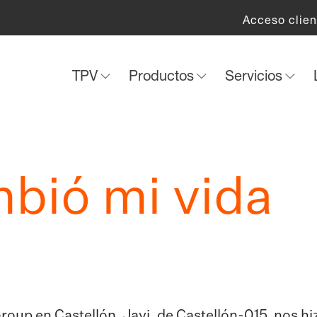
Acceso clien
TPV
Productos
Servicios
mbió mi vida
roup en Castellón, Javi, de Castellón-015, nos hi