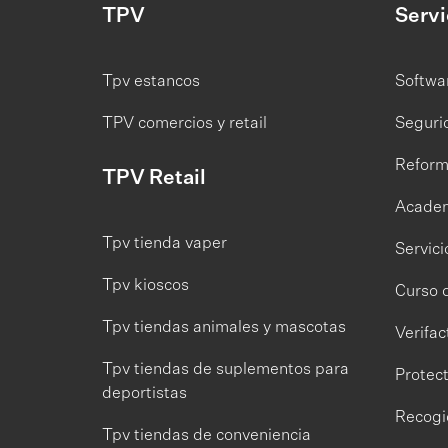
TPV
Servi
Tpv estancos
Softwar
TPV comercios y retail
Seguri
Reform
TPV Retail
Academ
Tpv tienda vaper
Servici
Tpv kioscos
Curso 
Tpv tiendas animales y mascotas
Verifac
Tpv tiendas de suplementos para
Protec
deportistas
Recogi
Tpv tiendas de conveniencia