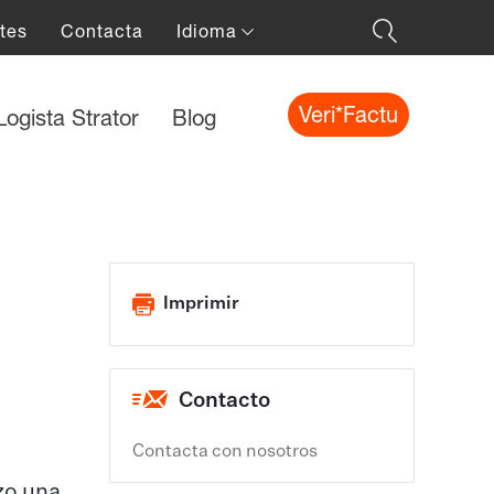
tes
Contacta
Idioma
Veri*Factu
Logista Strator
Blog
Imprimir
Contacto
Contacta con nosotros
zo una