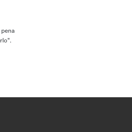
a pena
rlo".