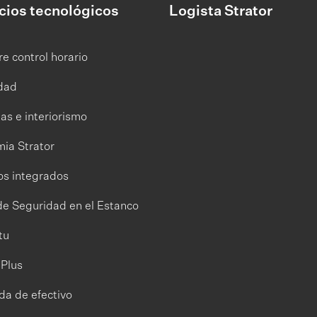
cios tecnológicos
Logista Strator
e control horario
dad
as e interiorismo
ia Strator
os integrados
de Seguridad en el Estanco
tu
tPlus
da de efectivo